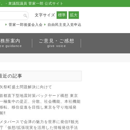
- 衆議院議員 菅家一郎 公式サイト
文字サイズ
菅家一郎後援会入会
自由民主党入党申込
事務所案内
ご意見・ご感想
ice guidance
give voice
最近の記事
矢祭町盛土問題解決に向けて
首都直下型地震対策バックヤード構想 東京
一極集中の是正、分散、社会機能、本社機能
移転、移住促進を目指し東京を守り地域発
展‼
メタバースで会津の魅力を世界に発信‼観光
庁「仮想/拡張現実を活用した情報発信手法