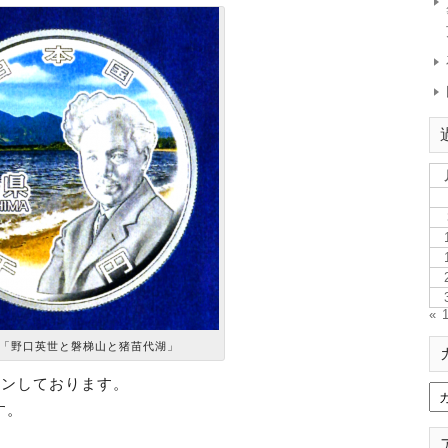
« 
「野口英世と磐梯山と猪苗代湖」
インしております。
す。