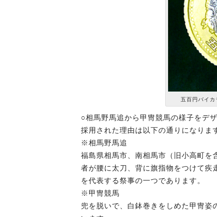
五百円バイカ
○相馬野馬追から甲冑競馬の様子をデ
採用された理由は以下の通りになりま
※相馬野馬追
福島県相馬市、南相馬市（旧小高町を
者が腰に太刀、背に旗指物をつけて疾
を代表する祭事の一つであります。
※甲冑競馬
兜を脱いで、白鉢巻きをしめた甲冑姿