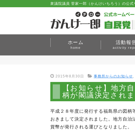
衆議院議員 菅家一郎（かんけいちろう）の公式
ホーム
活動報
home
activity rep
2015年8月30日
事務所からのお知らせ
【お知らせ】地方自
柄が閣議決定され
平成２８年度に発行する福島県の図柄
おきまして決定されました。地方自治
貨幣が発行される運びとなりました。