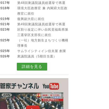
2017年
第48回衆議院議員総選挙で再選
2018年
環境大臣政務官 兼 内閣府大臣政
務官に就任
2019年
復興副大臣に就任
2021年
第49回衆議院議員総選挙で再選
2023年
区割り改定に伴い自民党福島県第
三選挙区支部長に就任
2025年
（一社）地方創生まちづくり機構
理事長
2025年
サムライシティイン信夫屋 創業
2026年
衆議院議員（5期目当選）
詳細を見る