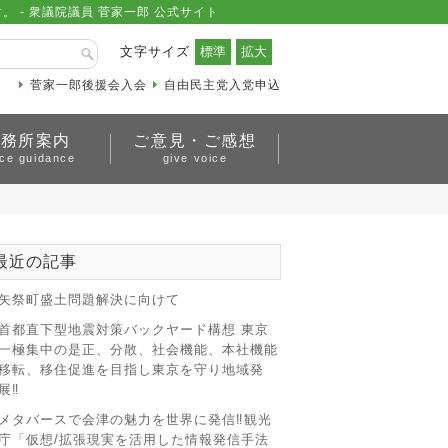
- 衆議院議員 菅家一郎 公式サイト
文字サイズ
菅家一郎後援会入会
自由民主党入党申込
事務所案内
ご意見・ご感想
ice guidance
give voice
最近の記事
矢祭町盛土問題解決に向けて
首都直下型地震対策バックヤード構想 東京
一極集中の是正、分散、社会機能、本社機能
移転、移住促進を目指し東京を守り地域発
展‼
メタバースで会津の魅力を世界に発信‼観光
庁「仮想/拡張現実を活用した情報発信手法