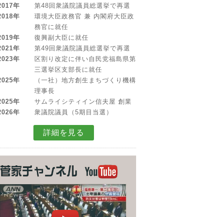
2017年
第48回衆議院議員総選挙で再選
2018年
環境大臣政務官 兼 内閣府大臣政
務官に就任
2019年
復興副大臣に就任
2021年
第49回衆議院議員総選挙で再選
2023年
区割り改定に伴い自民党福島県第
三選挙区支部長に就任
2025年
（一社）地方創生まちづくり機構
理事長
2025年
サムライシティイン信夫屋 創業
2026年
衆議院議員（5期目当選）
詳細を見る