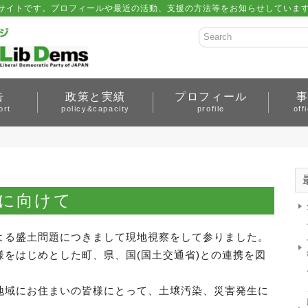
サイトです。プロフィールや最近の活動、支援の方法等をお知らせしています。 
告
政策と実績
プロフィール
ort
policy&capacity
profile
off
に向けて
よる盛土問題につきまして現地視察をして参りました。
をはじめとした町、県、国(国土交通省)との連携を図
地域にお住まいの皆様にとって、土壌汚染、災害発生に