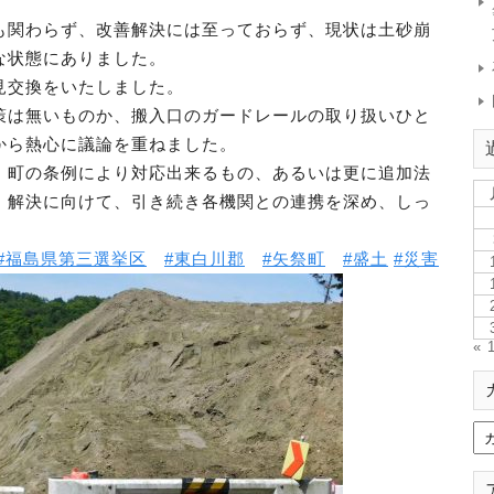
も関わらず、改善解決には至っておらず、現状は土砂崩
な状態にありました。
見交換をいたしました。
策は無いものか、搬入口のガードレールの取り扱いひと
から熱心に議論を重ねました。
、町の条例により対応出来るもの、あるいは更に追加法
、解決に向けて、引き続き各機関との連携を深め、しっ
#福島県第三選挙区
#東白川郡
#矢祭町
#盛土
#災害
« 