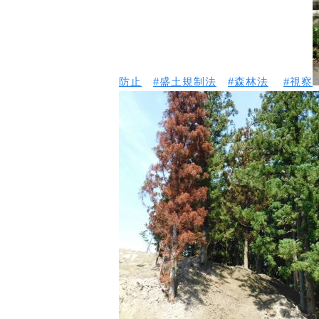
防止
#盛土規制法
#森林法
#視察