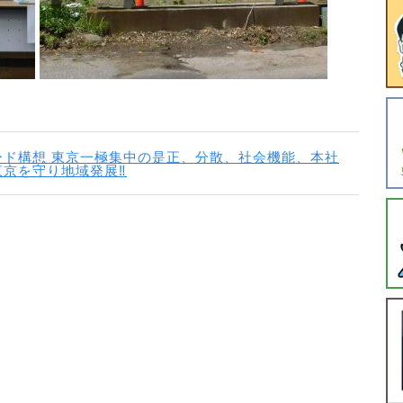
ド構想 東京一極集中の是正、分散、社会機能、本社
京を守り地域発展‼