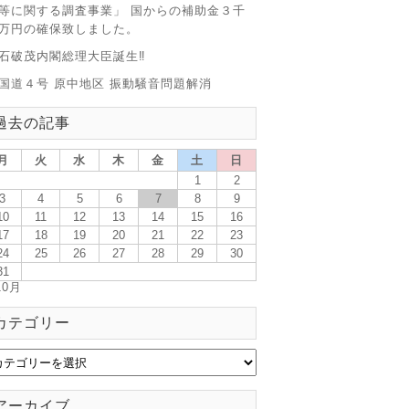
等に関する調査事業」 国からの補助金３千
万円の確保致しました。
石破茂内閣総理大臣誕生‼
国道４号 原中地区 振動騒音問題解消
過去の記事
月
火
水
木
金
土
日
1
2
3
4
5
6
7
8
9
10
11
12
13
14
15
16
17
18
19
20
21
22
23
24
25
26
27
28
29
30
31
10月
カテゴリー
アーカイブ