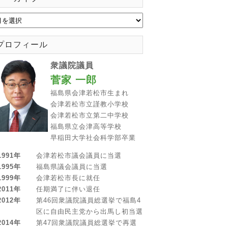
プロフィール
衆議院議員
菅家 一郎
福島県会津若松市生まれ
会津若松市立謹教小学校
会津若松市立第二中学校
福島県立会津高等学校
早稲田大学社会科学部卒業
1991年
会津若松市議会議員に当選
1995年
福島県議会議員に当選
1999年
会津若松市長に就任
2011年
任期満了に伴い退任
2012年
第46回衆議院議員総選挙で福島4
区に自由民主党から出馬し初当選
2014年
第47回衆議院議員総選挙で再選