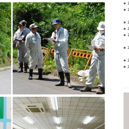
■ 
■ 
■ 
■ 
■ 
■ 
■ 
■ 