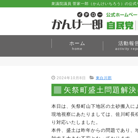
衆議院議員 菅家一郎（かんけいちろう）の公式
ホーム
活動報
home
activity rep
2024年10月8日
東白川郡
矢祭町盛土問題解決
本日は、矢祭町山下地区の土砂搬入に
現地視察にあたりましては、佐川町長様
り対応いたしました。
本件、盛土は昨年からの問題であり、