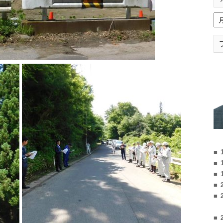
■ 
■ 
■ 
■ 
■ 
■ 