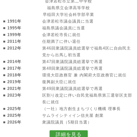
会津若松市立第二中学校
福島県立会津高等学校
早稲田大学社会科学部卒業
■ 1991年
会津若松市議会議員に当選
■ 1995年
福島県議会議員に当選
■ 1999年
会津若松市長に就任
■ 2011年
任期満了に伴い退任
■ 2012年
第46回衆議院議員総選挙で福島4区に自由民主
党から出馬し初当選
■ 2014年
第47回衆議院議員総選挙で再選
■ 2017年
第48回衆議院議員総選挙で再選
■ 2018年
環境大臣政務官 兼 内閣府大臣政務官に就任
■ 2019年
復興副大臣に就任
■ 2021年
第49回衆議院議員総選挙で再選
■ 2023年
区割り改定に伴い自民党福島県第三選挙区支部
長に就任
■ 2025年
（一社）地方創生まちづくり機構 理事長
■ 2025年
サムライシティイン信夫屋 創業
■ 2026年
衆議院議員（5期目当選）
詳細を見る