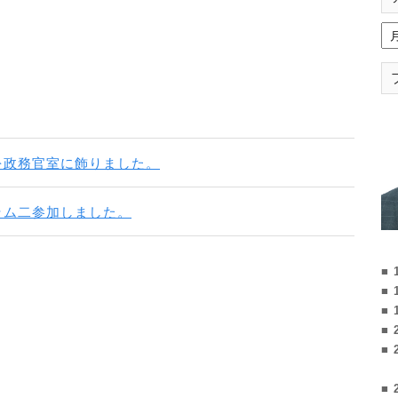
を政務官室に飾りました。
ラム二参加しました。
■ 
■ 
■ 
■ 
■ 
■ 