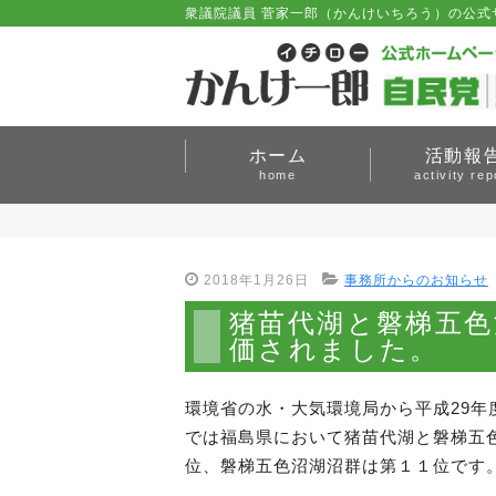
衆議院議員 菅家一郎（かんけいちろう）の公式
ホーム
活動報
home
activity rep
2018年1月26日
事務所からのお知らせ
猪苗代湖と磐梯五色
価されました。
環境省の水・大気環境局から平成29
では福島県において猪苗代湖と磐梯五
位、磐梯五色沼湖沼群は第１１位です