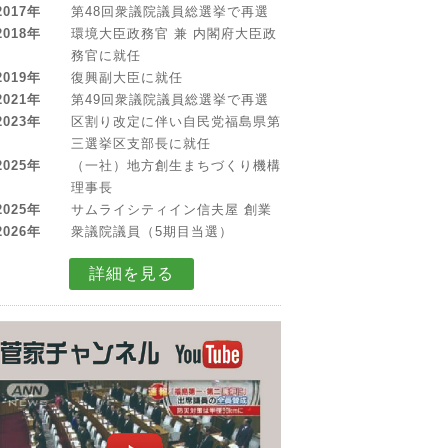
2017年
第48回衆議院議員総選挙で再選
2018年
環境大臣政務官 兼 内閣府大臣政
務官に就任
2019年
復興副大臣に就任
2021年
第49回衆議院議員総選挙で再選
2023年
区割り改定に伴い自民党福島県第
三選挙区支部長に就任
2025年
（一社）地方創生まちづくり機構
理事長
2025年
サムライシティイン信夫屋 創業
2026年
衆議院議員（5期目当選）
詳細を見る