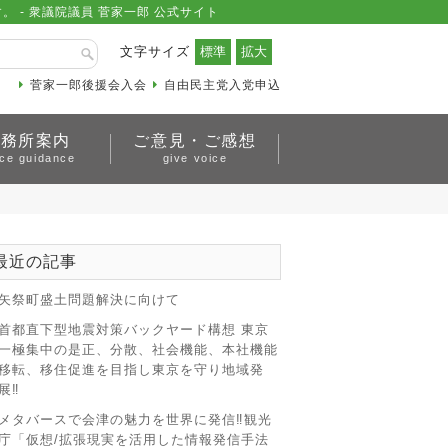
- 衆議院議員 菅家一郎 公式サイト
文字サイズ
菅家一郎後援会入会
自由民主党入党申込
事務所案内
ご意見・ご感想
ice guidance
give voice
最近の記事
矢祭町盛土問題解決に向けて
首都直下型地震対策バックヤード構想 東京
一極集中の是正、分散、社会機能、本社機能
移転、移住促進を目指し東京を守り地域発
展‼
メタバースで会津の魅力を世界に発信‼観光
庁「仮想/拡張現実を活用した情報発信手法