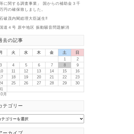
等に関する調査事業」 国からの補助金３千
万円の確保致しました。
石破茂内閣総理大臣誕生‼
国道４号 原中地区 振動騒音問題解消
過去の記事
月
火
水
木
金
土
日
1
2
3
4
5
6
7
8
9
10
11
12
13
14
15
16
17
18
19
20
21
22
23
24
25
26
27
28
29
30
31
10月
カテゴリー
アーカイブ