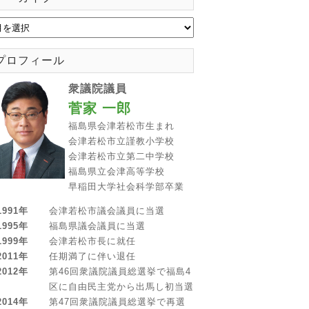
プロフィール
衆議院議員
菅家 一郎
福島県会津若松市生まれ
会津若松市立謹教小学校
会津若松市立第二中学校
福島県立会津高等学校
早稲田大学社会科学部卒業
1991年
会津若松市議会議員に当選
1995年
福島県議会議員に当選
1999年
会津若松市長に就任
2011年
任期満了に伴い退任
2012年
第46回衆議院議員総選挙で福島4
区に自由民主党から出馬し初当選
2014年
第47回衆議院議員総選挙で再選