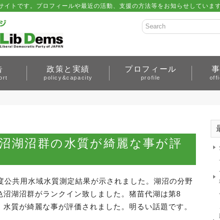
サイトです。プロフィールや最近の活動、支援の方法等をお知らせしています。 
告
政策と実績
プロフィール
ort
policy&capacity
profile
off
沼湖沼群の水質が綺麗な事が評
年度公共用水域水質測定結果が示されました。湖沼の分野
色沼湖沼群がランクイン致しました。猪苗代湖は第8
。水質が綺麗な事が評価されました。明るい話題です。