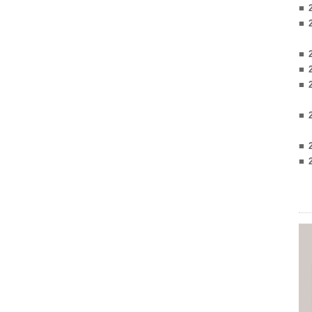
■ 
■ 
■ 
■ 
■ 
■ 
■ 
■ 