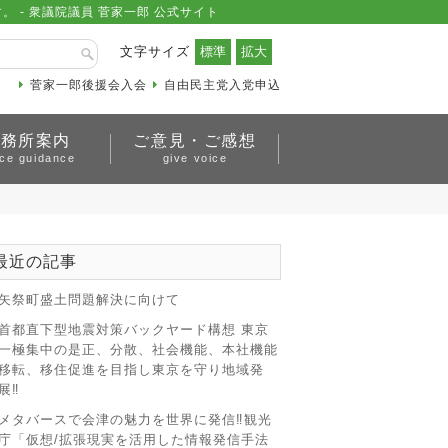
- 衆議院議員 菅家一郎 公式サイト
文字サイズ
菅家一郎後援会入会
自由民主党入党申込
事務所案内
ご意見・ご感想
ice guidance
give voice
最近の記事
矢祭町盛土問題解決に向けて
首都直下型地震対策バックヤード構想 東京
一極集中の是正、分散、社会機能、本社機能
移転、移住促進を目指し東京を守り地域発
展‼
メタバースで会津の魅力を世界に発信‼観光
庁「仮想/拡張現実を活用した情報発信手法