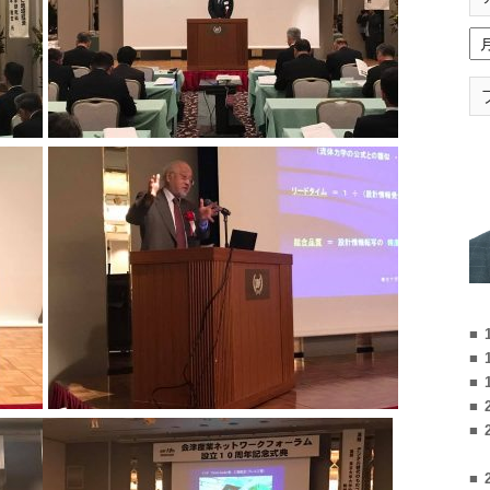
■ 
■ 
■ 
■ 
■ 
■ 