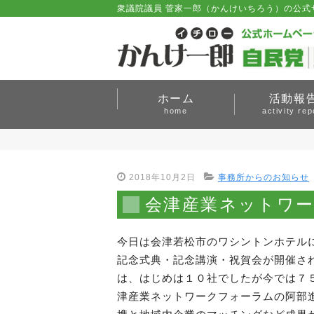
衆議院議員 菅家一郎（かんけいちろう）の公式
ホーム
活動報
home
activity rep
2018年10月2日
事務所からのお知らせ
会津産業ネットワ
今日は会津若松市のワシントンホテル
記念式典・記念講演・祝賀会が開催さ
は、はじめは１０社でしたが今では７
津産業ネットワークフォーラムの阿部