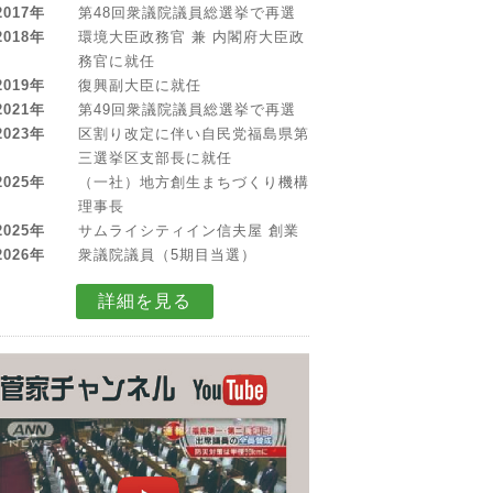
2017年
第48回衆議院議員総選挙で再選
2018年
環境大臣政務官 兼 内閣府大臣政
務官に就任
2019年
復興副大臣に就任
2021年
第49回衆議院議員総選挙で再選
2023年
区割り改定に伴い自民党福島県第
三選挙区支部長に就任
2025年
（一社）地方創生まちづくり機構
理事長
2025年
サムライシティイン信夫屋 創業
2026年
衆議院議員（5期目当選）
詳細を見る