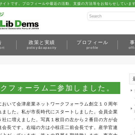
サイトです。プロフィールや最近の活動、支援の方法等をお知らせしています。 
告
政策と実績
プロフィール
ort
policy&capacity
profile
off
ークフォーラム二参加しました。
において会津産業ネットワークフォーラム創立１０周年
れました。私が市長時代にスタートしました。会員企業
５社に増えました。写真１枚目の左から２番目の方が会
進会長です。右端の方は小椋庄二前会長です。産学官連