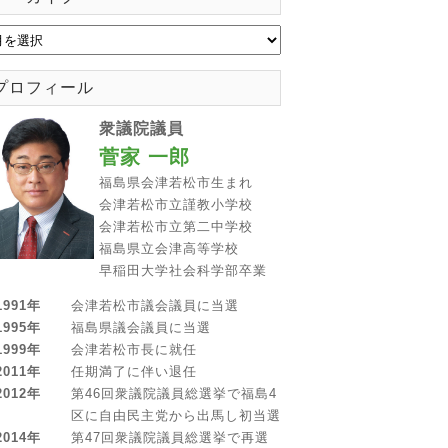
プロフィール
衆議院議員
菅家 一郎
福島県会津若松市生まれ
会津若松市立謹教小学校
会津若松市立第二中学校
福島県立会津高等学校
早稲田大学社会科学部卒業
1991年
会津若松市議会議員に当選
1995年
福島県議会議員に当選
1999年
会津若松市長に就任
2011年
任期満了に伴い退任
2012年
第46回衆議院議員総選挙で福島4
区に自由民主党から出馬し初当選
2014年
第47回衆議院議員総選挙で再選