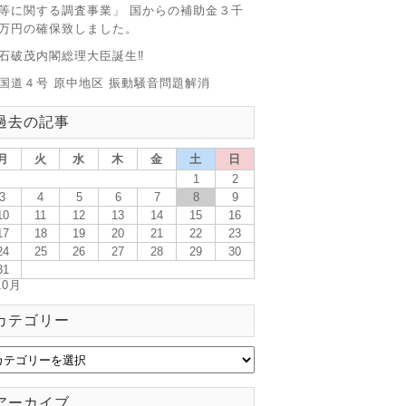
等に関する調査事業」 国からの補助金３千
万円の確保致しました。
石破茂内閣総理大臣誕生‼
国道４号 原中地区 振動騒音問題解消
過去の記事
月
火
水
木
金
土
日
1
2
3
4
5
6
7
8
9
10
11
12
13
14
15
16
17
18
19
20
21
22
23
24
25
26
27
28
29
30
31
10月
カテゴリー
アーカイブ