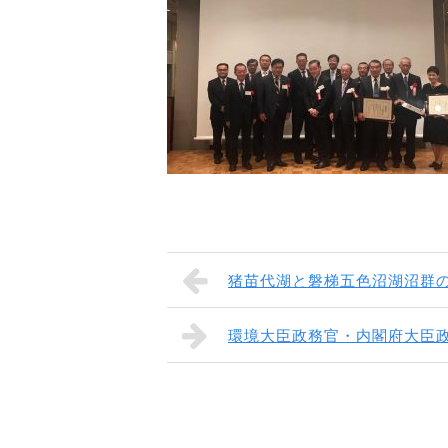
猪苗代湖と磐梯五色沼湖沼群
環境大臣政務官・内閣府大臣