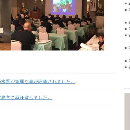
■ 
■ 
■ 
■ 
■ 
■ 
■ 
■ 
の水質が綺麗な事が評価されました。
政務官に就任致しました。