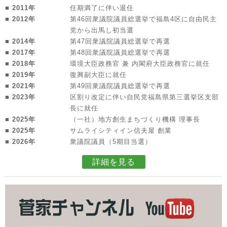
■ 2011年
任期満了に伴い退任
■ 2012年
第46回衆議院議員総選挙で福島4区に自由民主
党から出馬し初当選
■ 2014年
第47回衆議院議員総選挙で再選
■ 2017年
第48回衆議院議員総選挙で再選
■ 2018年
環境大臣政務官 兼 内閣府大臣政務官に就任
■ 2019年
復興副大臣に就任
■ 2021年
第49回衆議院議員総選挙で再選
■ 2023年
区割り改定に伴い自民党福島県第三選挙区支部
長に就任
■ 2025年
（一社）地方創生まちづくり機構 理事長
■ 2025年
サムライシティイン信夫屋 創業
■ 2026年
衆議院議員（5期目当選）
詳細を見る