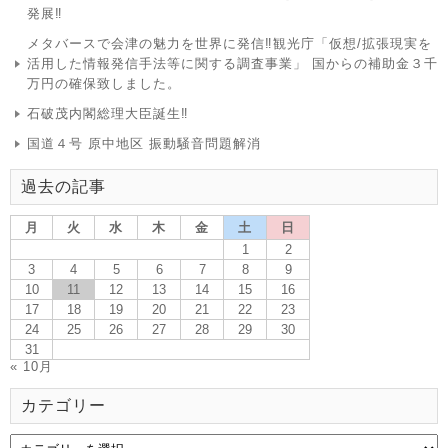
発展‼
メタバースで会津の魅力を世界に発信‼観光庁「仮想/拡張現実を
活用した情報発信手法等に関する調査事業」 国からの補助金３千
万円の確保致しました。
石破茂内閣総理大臣誕生‼
国道４号 原中地区 振動騒音問題解消
過去の記事
月
火
水
木
金
土
日
1
2
3
4
5
6
7
8
9
10
11
12
13
14
15
16
17
18
19
20
21
22
23
24
25
26
27
28
29
30
31
« 10月
カテゴリー