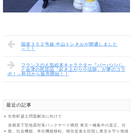
国道３５２号線 中山トンネルが開通しました
～！！
フランスの人気絵本キャラクター『バーバパパ』
と会津の民芸品「起き上がり小法師」が夢のコラ
ボ！→昨日から販売開始！！
最近の記事
矢祭町盛土問題解決に向けて
首都直下型地震対策バックヤード構想 東京一極集中の是正、分
散、社会機能、本社機能移転、移住促進を目指し東京を守り地域