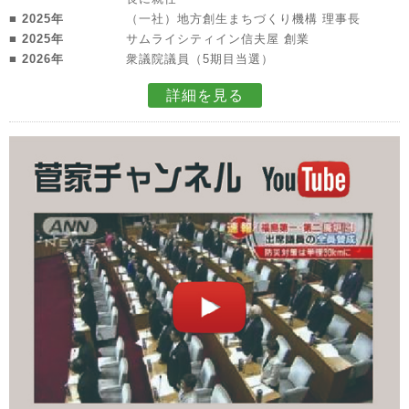
■ 2025年
（一社）地方創生まちづくり機構 理事長
■ 2025年
サムライシティイン信夫屋 創業
■ 2026年
衆議院議員（5期目当選）
詳細を見る