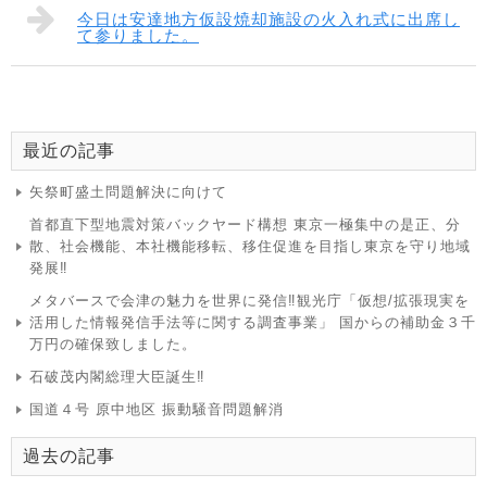
今日は安達地方仮設焼却施設の火入れ式に出席し
て参りました。
最近の記事
矢祭町盛土問題解決に向けて
首都直下型地震対策バックヤード構想 東京一極集中の是正、分
散、社会機能、本社機能移転、移住促進を目指し東京を守り地域
発展‼
メタバースで会津の魅力を世界に発信‼観光庁「仮想/拡張現実を
活用した情報発信手法等に関する調査事業」 国からの補助金３千
万円の確保致しました。
石破茂内閣総理大臣誕生‼
国道４号 原中地区 振動騒音問題解消
過去の記事