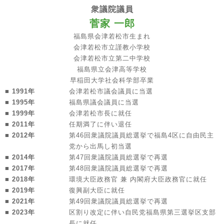
衆議院議員
菅家 一郎
福島県会津若松市生まれ
会津若松市立謹教小学校
会津若松市立第二中学校
福島県立会津高等学校
早稲田大学社会科学部卒業
■ 1991年
会津若松市議会議員に当選
■ 1995年
福島県議会議員に当選
■ 1999年
会津若松市長に就任
■ 2011年
任期満了に伴い退任
■ 2012年
第46回衆議院議員総選挙で福島4区に自由民主
党から出馬し初当選
■ 2014年
第47回衆議院議員総選挙で再選
■ 2017年
第48回衆議院議員総選挙で再選
■ 2018年
環境大臣政務官 兼 内閣府大臣政務官に就任
■ 2019年
復興副大臣に就任
■ 2021年
第49回衆議院議員総選挙で再選
■ 2023年
区割り改定に伴い自民党福島県第三選挙区支部
長に就任