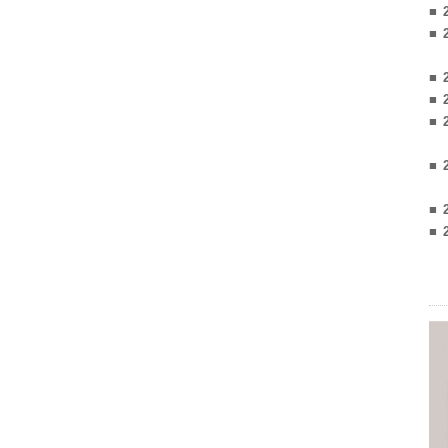
■ 
■ 
■ 
■ 
■ 
■ 
■ 
■ 