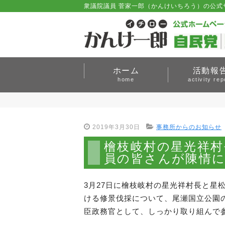
衆議院議員 菅家一郎（かんけいちろう）の公式
ホーム
活動報
home
activity rep
2019年3月30日
事務所からのお知らせ
檜枝岐村の星光祥村
員の皆さんが陳情
3月27日に檜枝岐村の星光祥村長と星
ける修景伐採について、尾瀬国立公園
臣政務官として、しっかり取り組んで