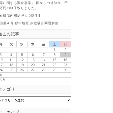
等に関する調査事業」 国からの補助金３千
万円の確保致しました。
石破茂内閣総理大臣誕生‼
国道４号 原中地区 振動騒音問題解消
過去の記事
月
火
水
木
金
土
日
1
2
3
4
5
6
7
8
9
10
11
12
13
14
15
16
17
18
19
20
21
22
23
24
25
26
27
28
29
30
31
10月
カテゴリー
アーカイブ