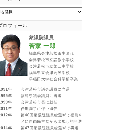
プロフィール
衆議院議員
菅家 一郎
福島県会津若松市生まれ
会津若松市立謹教小学校
会津若松市立第二中学校
福島県立会津高等学校
早稲田大学社会科学部卒業
1991年
会津若松市議会議員に当選
1995年
福島県議会議員に当選
1999年
会津若松市長に就任
2011年
任期満了に伴い退任
2012年
第46回衆議院議員総選挙で福島4
区に自由民主党から出馬し初当選
2014年
第47回衆議院議員総選挙で再選