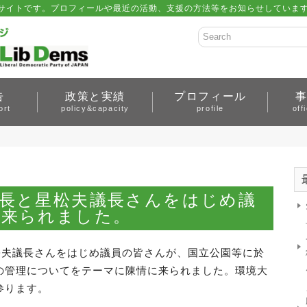
サイトです。プロフィールや最近の活動、支援の方法等をお知らせしています。 
告
政策と実績
プロフィール
ort
policy&capacity
profile
off
長と星松夫議長さんをはじめ議
に来られました。
松夫議長さんをはじめ議員の皆さんが、国立公園等に於
の管理についてをテーマに陳情に来られました。環境大
参ります。