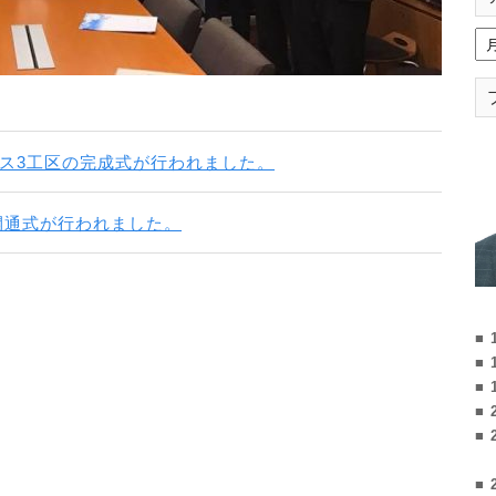
パス3工区の完成式が行われました。
開通式が行われました。
■ 
■ 
■ 
■ 
■ 
■ 