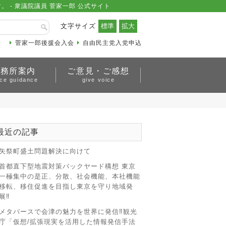
- 衆議院議員 菅家一郎 公式サイト
文字サイズ
菅家一郎後援会入会
自由民主党入党申込
事務所案内
ご意見・ご感想
ice guidance
give voice
最近の記事
矢祭町盛土問題解決に向けて
首都直下型地震対策バックヤード構想 東京
一極集中の是正、分散、社会機能、本社機能
移転、移住促進を目指し東京を守り地域発
展‼
メタバースで会津の魅力を世界に発信‼観光
庁「仮想/拡張現実を活用した情報発信手法