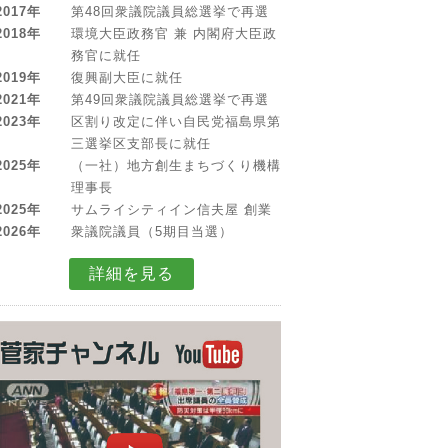
2017年
第48回衆議院議員総選挙で再選
2018年
環境大臣政務官 兼 内閣府大臣政
務官に就任
2019年
復興副大臣に就任
2021年
第49回衆議院議員総選挙で再選
2023年
区割り改定に伴い自民党福島県第
三選挙区支部長に就任
2025年
（一社）地方創生まちづくり機構
理事長
2025年
サムライシティイン信夫屋 創業
2026年
衆議院議員（5期目当選）
詳細を見る