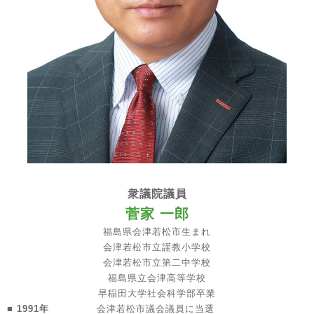
衆議院議員
菅家 一郎
福島県会津若松市生まれ
会津若松市立謹教小学校
会津若松市立第二中学校
福島県立会津高等学校
早稲田大学社会科学部卒業
■ 1991年
会津若松市議会議員に当選