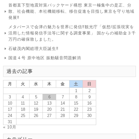
首都直下型地震対策バックヤード構想 東京一極集中の是正、分
散、社会機能、本社機能移転、移住促進を目指し東京を守り地域
発展‼
メタバースで会津の魅力を世界に発信‼観光庁「仮想/拡張現実を
活用した情報発信手法等に関する調査事業」 国からの補助金３千
万円の確保致しました。
石破茂内閣総理大臣誕生‼
国道４号 原中地区 振動騒音問題解消
過去の記事
月
火
水
木
金
土
日
1
2
3
4
5
6
7
8
9
10
11
12
13
14
15
16
17
18
19
20
21
22
23
24
25
26
27
28
29
30
31
« 10月