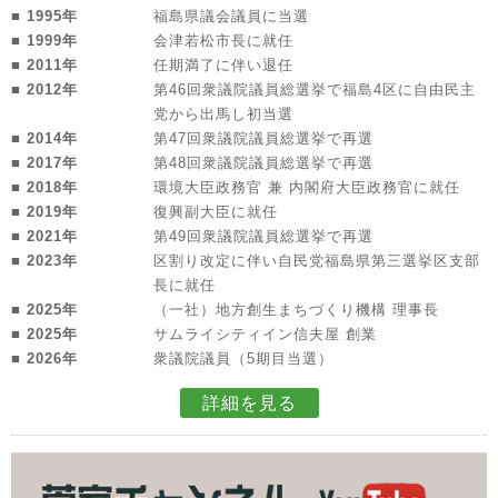
■ 1995年
福島県議会議員に当選
■ 1999年
会津若松市長に就任
■ 2011年
任期満了に伴い退任
■ 2012年
第46回衆議院議員総選挙で福島4区に自由民主
党から出馬し初当選
■ 2014年
第47回衆議院議員総選挙で再選
■ 2017年
第48回衆議院議員総選挙で再選
■ 2018年
環境大臣政務官 兼 内閣府大臣政務官に就任
■ 2019年
復興副大臣に就任
■ 2021年
第49回衆議院議員総選挙で再選
■ 2023年
区割り改定に伴い自民党福島県第三選挙区支部
長に就任
■ 2025年
（一社）地方創生まちづくり機構 理事長
■ 2025年
サムライシティイン信夫屋 創業
■ 2026年
衆議院議員（5期目当選）
詳細を見る