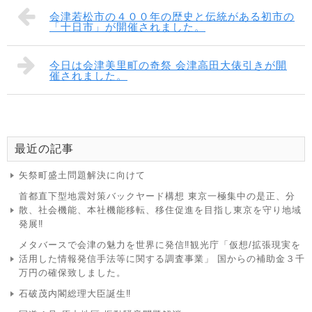
会津若松市の４００年の歴史と伝統がある初市の
「十日市」が開催されました。
今日は会津美里町の奇祭 会津高田大俵引きが開
催されました。
最近の記事
矢祭町盛土問題解決に向けて
首都直下型地震対策バックヤード構想 東京一極集中の是正、分
散、社会機能、本社機能移転、移住促進を目指し東京を守り地域
発展‼
メタバースで会津の魅力を世界に発信‼観光庁「仮想/拡張現実を
活用した情報発信手法等に関する調査事業」 国からの補助金３千
万円の確保致しました。
石破茂内閣総理大臣誕生‼