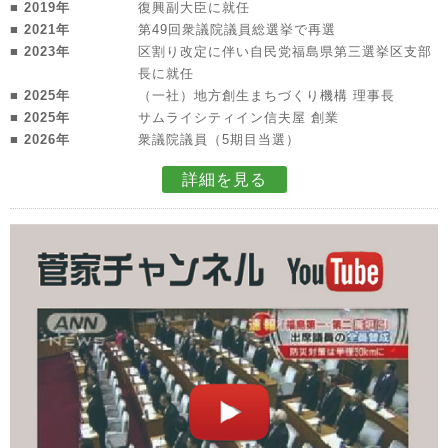
■ 2019年
復興副大臣に就任
■ 2021年
第49回衆議院議員総選挙で再選
■ 2023年
区割り改定に伴い自民党福島県第三選挙区支部
長に就任
■ 2025年
（一社）地方創生まちづくり機構 理事長
■ 2025年
サムライシティイン信夫屋 創業
■ 2026年
衆議院議員（5期目当選）
詳細を見る