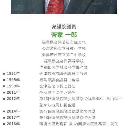
衆議院議員
菅家 一郎
福島県会津若松市生まれ
会津若松市立謹教小学校
会津若松市立第二中学校
福島県立会津高等学校
早稲田大学社会科学部卒業
■ 1991年
会津若松市議会議員に当選
■ 1995年
福島県議会議員に当選
■ 1999年
会津若松市長に就任
■ 2011年
任期満了に伴い退任
■ 2012年
第46回衆議院議員総選挙で福島4区に自由民主
党から出馬し初当選
■ 2014年
第47回衆議院議員総選挙で再選
■ 2017年
第48回衆議院議員総選挙で再選
■ 2018年
環境大臣政務官 兼 内閣府大臣政務官に就任