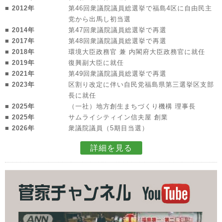
■ 2012年
第46回衆議院議員総選挙で福島4区に自由民主
党から出馬し初当選
■ 2014年
第47回衆議院議員総選挙で再選
■ 2017年
第48回衆議院議員総選挙で再選
■ 2018年
環境大臣政務官 兼 内閣府大臣政務官に就任
■ 2019年
復興副大臣に就任
■ 2021年
第49回衆議院議員総選挙で再選
■ 2023年
区割り改定に伴い自民党福島県第三選挙区支部
長に就任
■ 2025年
（一社）地方創生まちづくり機構 理事長
■ 2025年
サムライシティイン信夫屋 創業
■ 2026年
衆議院議員（5期目当選）
詳細を見る