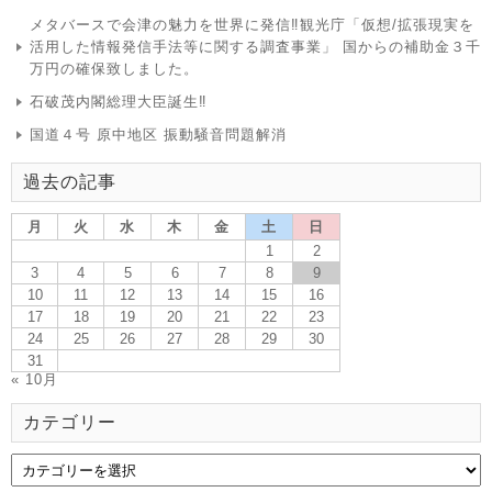
メタバースで会津の魅力を世界に発信‼観光庁「仮想/拡張現実を
活用した情報発信手法等に関する調査事業」 国からの補助金３千
万円の確保致しました。
石破茂内閣総理大臣誕生‼
国道４号 原中地区 振動騒音問題解消
過去の記事
月
火
水
木
金
土
日
1
2
3
4
5
6
7
8
9
10
11
12
13
14
15
16
17
18
19
20
21
22
23
24
25
26
27
28
29
30
31
« 10月
カテゴリー