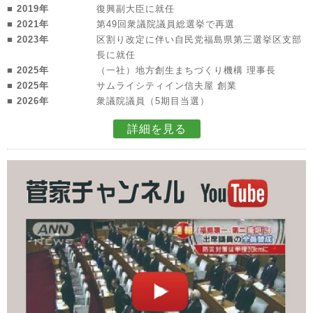
■ 2019年
復興副大臣に就任
■ 2021年
第49回衆議院議員総選挙で再選
■ 2023年
区割り改定に伴い自民党福島県第三選挙区支部
長に就任
■ 2025年
（一社）地方創生まちづくり機構 理事長
■ 2025年
サムライシティイン信夫屋 創業
■ 2026年
衆議院議員（5期目当選）
詳細を見る