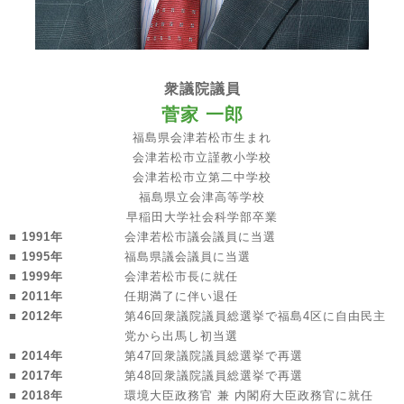
衆議院議員
菅家 一郎
福島県会津若松市生まれ
会津若松市立謹教小学校
会津若松市立第二中学校
福島県立会津高等学校
早稲田大学社会科学部卒業
■ 1991年
会津若松市議会議員に当選
■ 1995年
福島県議会議員に当選
■ 1999年
会津若松市長に就任
■ 2011年
任期満了に伴い退任
■ 2012年
第46回衆議院議員総選挙で福島4区に自由民主
党から出馬し初当選
■ 2014年
第47回衆議院議員総選挙で再選
■ 2017年
第48回衆議院議員総選挙で再選
■ 2018年
環境大臣政務官 兼 内閣府大臣政務官に就任