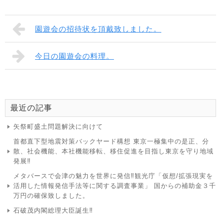
園遊会の招待状を頂戴致しました。
今日の園遊会の料理。
最近の記事
矢祭町盛土問題解決に向けて
首都直下型地震対策バックヤード構想 東京一極集中の是正、分
散、社会機能、本社機能移転、移住促進を目指し東京を守り地域
発展‼
メタバースで会津の魅力を世界に発信‼観光庁「仮想/拡張現実を
活用した情報発信手法等に関する調査事業」 国からの補助金３千
万円の確保致しました。
石破茂内閣総理大臣誕生‼