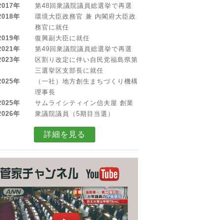
2017年
第48回衆議院議員総選挙で再選
2018年
環境大臣政務官 兼 内閣府大臣政
務官に就任
2019年
復興副大臣に就任
2021年
第49回衆議院議員総選挙で再選
2023年
区割り改定に伴い自民党福島県第
三選挙区支部長に就任
2025年
（一社）地方創生まちづくり機構
理事長
2025年
サムライシティイン信夫屋 創業
2026年
衆議院議員（5期目当選）
詳細を見る