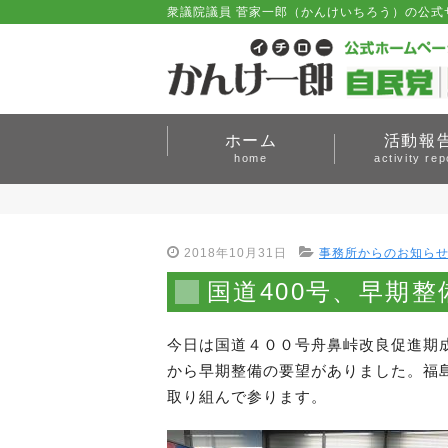
衆議院議員 菅家一郎（かんけいちろう）の公式
ホーム
活動報
home
activity rep
2018年10月31日
事務所からのお知ら
国道400号、早期
今日は国道４００号舟鼻峠改良促進期
から早期整備の要望がありました。福
取り組んで参ります。