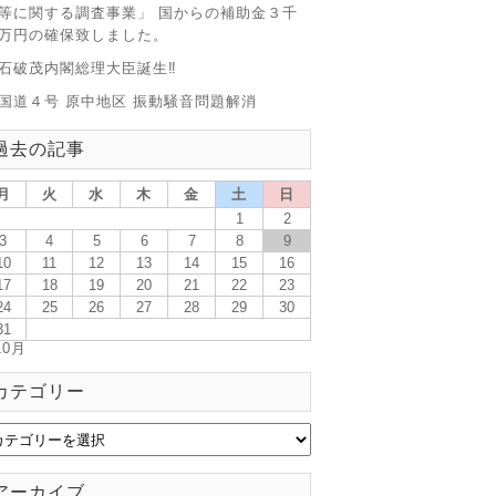
等に関する調査事業」 国からの補助金３千
万円の確保致しました。
石破茂内閣総理大臣誕生‼
国道４号 原中地区 振動騒音問題解消
過去の記事
月
火
水
木
金
土
日
1
2
3
4
5
6
7
8
9
10
11
12
13
14
15
16
17
18
19
20
21
22
23
24
25
26
27
28
29
30
31
10月
カテゴリー
アーカイブ