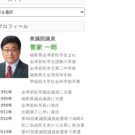
プロフィール
衆議院議員
菅家 一郎
福島県会津若松市生まれ
会津若松市立謹教小学校
会津若松市立第二中学校
福島県立会津高等学校
早稲田大学社会科学部卒業
1991年
会津若松市議会議員に当選
1995年
福島県議会議員に当選
1999年
会津若松市長に就任
2011年
任期満了に伴い退任
2012年
第46回衆議院議員総選挙で福島4
区に自由民主党から出馬し初当選
2014年
第47回衆議院議員総選挙で再選