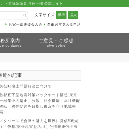
- 衆議院議員 菅家一郎 公式サイト
文字サイズ
菅家一郎後援会入会
自由民主党入党申込
事務所案内
ご意見・ご感想
ice guidance
give voice
最近の記事
矢祭町盛土問題解決に向けて
首都直下型地震対策バックヤード構想 東京
一極集中の是正、分散、社会機能、本社機能
移転、移住促進を目指し東京を守り地域発
展‼
メタバースで会津の魅力を世界に発信‼観光
庁「仮想/拡張現実を活用した情報発信手法