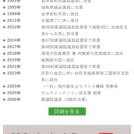
■ 1991年
会津若松市議会議員に当選
■ 1995年
福島県議会議員に当選
■ 1999年
会津若松市長に就任
■ 2011年
任期満了に伴い退任
■ 2012年
第46回衆議院議員総選挙で福島4区に自由民主
党から出馬し初当選
■ 2014年
第47回衆議院議員総選挙で再選
■ 2017年
第48回衆議院議員総選挙で再選
■ 2018年
環境大臣政務官 兼 内閣府大臣政務官に就任
■ 2019年
復興副大臣に就任
■ 2021年
第49回衆議院議員総選挙で再選
■ 2023年
区割り改定に伴い自民党福島県第三選挙区支部
長に就任
■ 2025年
（一社）地方創生まちづくり機構 理事長
■ 2025年
サムライシティイン信夫屋 創業
■ 2026年
衆議院議員（5期目当選）
詳細を見る