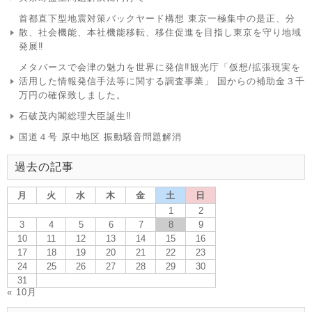
首都直下型地震対策バックヤード構想 東京一極集中の是正、分
散、社会機能、本社機能移転、移住促進を目指し東京を守り地域
発展‼
メタバースで会津の魅力を世界に発信‼観光庁「仮想/拡張現実を
活用した情報発信手法等に関する調査事業」 国からの補助金３千
万円の確保致しました。
石破茂内閣総理大臣誕生‼
国道４号 原中地区 振動騒音問題解消
過去の記事
月
火
水
木
金
土
日
1
2
3
4
5
6
7
8
9
10
11
12
13
14
15
16
17
18
19
20
21
22
23
24
25
26
27
28
29
30
31
« 10月