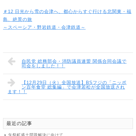
＃12 日光から雪の会津へ、都心からすぐ行ける北関東・福
島、絶景の旅
～スペーシア・野岩鉄道・会津鉄道～
自民党 総務部会・消防議員連盟 関係合同会議で
司会をしました！！
【12月29日（火）全国放送】BSフジの「ニッポ
ン百年食堂 総集編」で会津若松が全国放送され
ます！！
最近の記事
矢祭町盛土問題解決に向けて