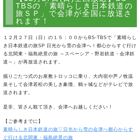
TBSの「素晴らしき日本鉄道の
旅ＳＰ」で会津が全国に放送さ
れます！
１２月２７日（日）の１５：００からBS-TBSで「素晴らし
き日本鉄道の旅SP 日光から雪の会津へ！都心からすぐ行け
る北関東・福島絶景の旅 ～スペーシア・野岩鉄道・会津鉄
道～」が再放送されます。
掘りごたつ式のお座敷トロッコに乗り、大内宿や芦ノ牧温
泉そして会津若松の美しき象徴、鶴ヶ城などがテレビで放
送されます。
是非、皆さん観て頂き、会津へお越しください！
【ご参考までに】
素晴らしき日本鉄道の旅▽日光から雪の会津へ都心からす
ぐ行ける北関東・福島絶景の旅