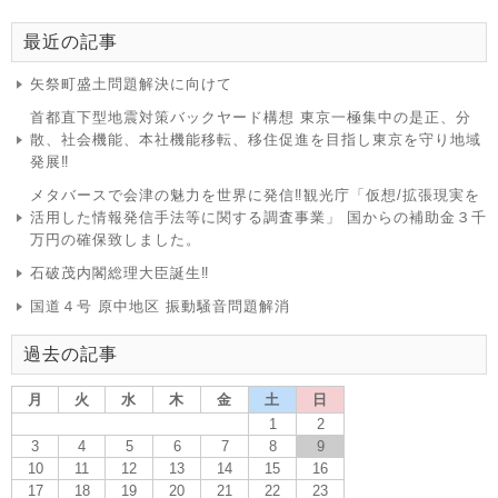
最近の記事
矢祭町盛土問題解決に向けて
首都直下型地震対策バックヤード構想 東京一極集中の是正、分
散、社会機能、本社機能移転、移住促進を目指し東京を守り地域
発展‼
メタバースで会津の魅力を世界に発信‼観光庁「仮想/拡張現実を
活用した情報発信手法等に関する調査事業」 国からの補助金３千
万円の確保致しました。
石破茂内閣総理大臣誕生‼
国道４号 原中地区 振動騒音問題解消
過去の記事
月
火
水
木
金
土
日
1
2
3
4
5
6
7
8
9
10
11
12
13
14
15
16
17
18
19
20
21
22
23