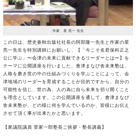
作家 星 亮一 先生
この日は、歴史春秋出版社社長の阿部隆一先生と作家の星
亮一先生を特別講師にお願いし、【「今こそ名君保科正之
公に学ぶ」〜会津の未来に貢献できるリーダーとは〜】を
テーマに公開講座を行いました。會津まなび舎未来塾は、
人格を磨き世の中の仕組みづくりを学ぶことによって、会
津地域のリーダーを育成することが目的ですから、自分の
可能性を信じ、世の為、人の為に自ら未来を切り開くこと
を理念としています。この公開講座を通して、會津まなび
舎未来塾が、どの様に何を学んでいるのか、皆様にお伝え
させて頂く事が出来たかと思います。
【衆議院議員 菅家一郎塾長ご挨拶・塾長講義】