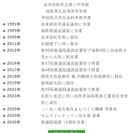
会津若松市立第二中学校
福島県立会津高等学校
早稲田大学社会科学部卒業
■ 1991年
会津若松市議会議員に当選
■ 1995年
福島県議会議員に当選
■ 1999年
会津若松市長に就任
■ 2011年
任期満了に伴い退任
■ 2012年
第46回衆議院議員総選挙で福島4区に自由民主
党から出馬し初当選
■ 2014年
第47回衆議院議員総選挙で再選
■ 2017年
第48回衆議院議員総選挙で再選
■ 2018年
環境大臣政務官 兼 内閣府大臣政務官に就任
■ 2019年
復興副大臣に就任
■ 2021年
第49回衆議院議員総選挙で再選
■ 2023年
区割り改定に伴い自民党福島県第三選挙区支部
長に就任
■ 2025年
（一社）地方創生まちづくり機構 理事長
■ 2025年
サムライシティイン信夫屋 創業
■ 2026年
衆議院議員（5期目当選）