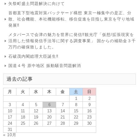
矢祭町盛土問題解決に向けて
首都直下型地震対策バックヤード構想 東京一極集中の是正、分
散、社会機能、本社機能移転、移住促進を目指し東京を守り地域
発展‼
メタバースで会津の魅力を世界に発信‼観光庁「仮想/拡張現実を
活用した情報発信手法等に関する調査事業」 国からの補助金３千
万円の確保致しました。
石破茂内閣総理大臣誕生‼
国道４号 原中地区 振動騒音問題解消
過去の記事
月
火
水
木
金
土
日
1
2
3
4
5
6
7
8
9
10
11
12
13
14
15
16
17
18
19
20
21
22
23
24
25
26
27
28
29
30
31
« 10月