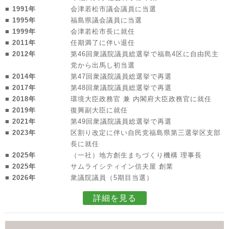
■ 1991年
会津若松市議会議員に当選
■ 1995年
福島県議会議員に当選
■ 1999年
会津若松市長に就任
■ 2011年
任期満了に伴い退任
■ 2012年
第46回衆議院議員総選挙で福島4区に自由民主
党から出馬し初当選
■ 2014年
第47回衆議院議員総選挙で再選
■ 2017年
第48回衆議院議員総選挙で再選
■ 2018年
環境大臣政務官 兼 内閣府大臣政務官に就任
■ 2019年
復興副大臣に就任
■ 2021年
第49回衆議院議員総選挙で再選
■ 2023年
区割り改定に伴い自民党福島県第三選挙区支部
長に就任
■ 2025年
（一社）地方創生まちづくり機構 理事長
■ 2025年
サムライシティイン信夫屋 創業
■ 2026年
衆議院議員（5期目当選）
詳細を見る