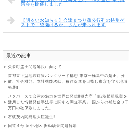
演会を開催しました
【明るいお知らせ】会津まつり藩公行列の特別ゲ
ストで「綾瀬はるか」さんが来られます
最近の記事
矢祭町盛土問題解決に向けて
首都直下型地震対策バックヤード構想 東京一極集中の是正、分
散、社会機能、本社機能移転、移住促進を目指し東京を守り地域
発展‼
メタバースで会津の魅力を世界に発信‼観光庁「仮想/拡張現実を
活用した情報発信手法等に関する調査事業」 国からの補助金３千
万円の確保致しました。
石破茂内閣総理大臣誕生‼
国道４号 原中地区 振動騒音問題解消