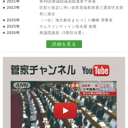
■ 2021年
第49回衆議院議員総選挙で再選
■ 2023年
区割り改定に伴い自民党福島県第三選挙区支部
長に就任
■ 2025年
（一社）地方創生まちづくり機構 理事長
■ 2025年
サムライシティイン信夫屋 創業
■ 2026年
衆議院議員（5期目当選）
詳細を見る