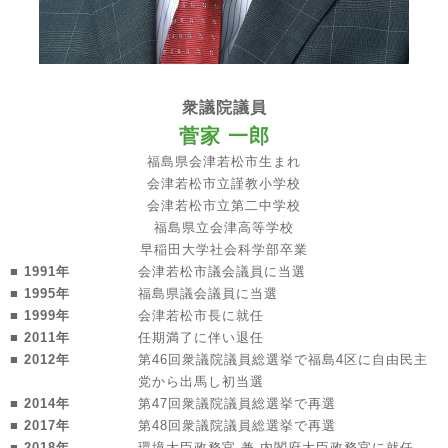
衆議院議員
菅家 一郎
福島県会津若松市生まれ
会津若松市立謹教小学校
会津若松市立第二中学校
福島県立会津高等学校
早稲田大学社会科学部卒業
■ 1991年
会津若松市議会議員に当選
■ 1995年
福島県議会議員に当選
■ 1999年
会津若松市長に就任
■ 2011年
任期満了に伴い退任
■ 2012年
第46回衆議院議員総選挙で福島4区に自由民主
党から出馬し初当選
■ 2014年
第47回衆議院議員総選挙で再選
■ 2017年
第48回衆議院議員総選挙で再選
■ 2018年
環境大臣政務官 兼 内閣府大臣政務官に就任