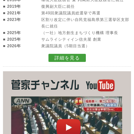
■ 2019年
復興副大臣に就任
■ 2021年
第49回衆議院議員総選挙で再選
■ 2023年
区割り改定に伴い自民党福島県第三選挙区支部
長に就任
■ 2025年
（一社）地方創生まちづくり機構 理事長
■ 2025年
サムライシティイン信夫屋 創業
■ 2026年
衆議院議員（5期目当選）
詳細を見る