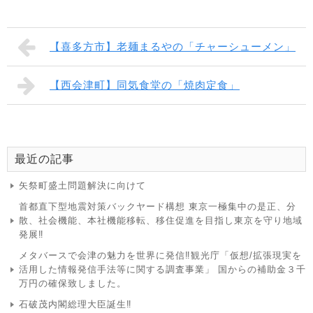
【喜多方市】老麺まるやの「チャーシューメン」
【西会津町】同気食堂の「焼肉定食」
最近の記事
矢祭町盛土問題解決に向けて
首都直下型地震対策バックヤード構想 東京一極集中の是正、分
散、社会機能、本社機能移転、移住促進を目指し東京を守り地域
発展‼
メタバースで会津の魅力を世界に発信‼観光庁「仮想/拡張現実を
活用した情報発信手法等に関する調査事業」 国からの補助金３千
万円の確保致しました。
石破茂内閣総理大臣誕生‼