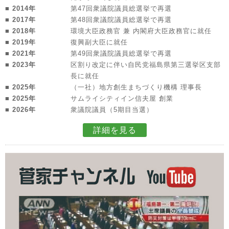
■ 2014年
第47回衆議院議員総選挙で再選
■ 2017年
第48回衆議院議員総選挙で再選
■ 2018年
環境大臣政務官 兼 内閣府大臣政務官に就任
■ 2019年
復興副大臣に就任
■ 2021年
第49回衆議院議員総選挙で再選
■ 2023年
区割り改定に伴い自民党福島県第三選挙区支部
長に就任
■ 2025年
（一社）地方創生まちづくり機構 理事長
■ 2025年
サムライシティイン信夫屋 創業
■ 2026年
衆議院議員（5期目当選）
詳細を見る