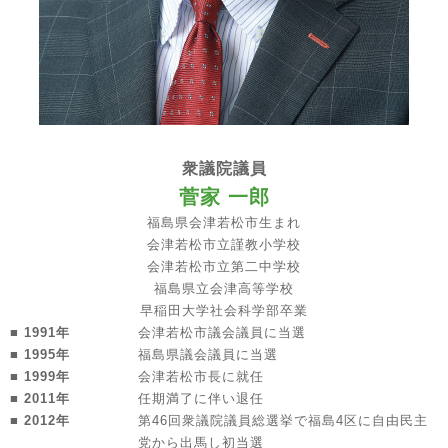
衆議院議員
菅家 一郎
福島県会津若松市生まれ
会津若松市立謹教小学校
会津若松市立第二中学校
福島県立会津高等学校
早稲田大学社会科学部卒業
■ 1991年
会津若松市議会議員に当選
■ 1995年
福島県議会議員に当選
■ 1999年
会津若松市長に就任
■ 2011年
任期満了に伴い退任
■ 2012年
第46回衆議院議員総選挙で福島4区に自由民主
党から出馬し初当選